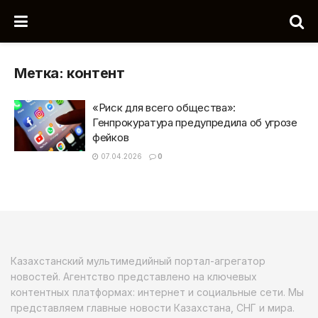
Метка:
контент
«Риск для всего общества»:
Генпрокуратура предупредила об угрозе
фейков
07.04.2026
0
Казахстанский мультимедийный портал-агрегатор
новостей. Агентство представлено на ключевых
контентных платформах: интернет и социальные сети. Мы
представляем главные новости Казахстана, СНГ и мира.