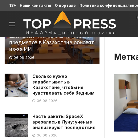
Последние
18+
Наши контакты
О портале
Политика конфиденциально
Школьные программы и названия
предметов в Казахстане обновят
из-за ИИ
Метк
06.08.2026
Сколько нужно
зарабатывать в
Казахстане, чтобы не
чувствовать себя бедным
06.08.2026
Часть ракеты SpaceX
врезалась в Луну: учёные
анализируют последствия
06.08.2026