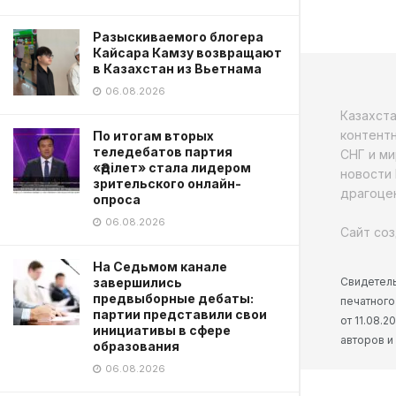
Разыскиваемого блогера
Кайсара Камзу возвращают
в Казахстан из Вьетнама
06.08.2026
Казахст
контентн
По итогам вторых
теледебатов партия
СНГ и ми
«Әділет» стала лидером
новости 
зрительского онлайн-
драгоцен
опроса
06.08.2026
Сайт соз
На Седьмом канале
Свидетель
завершились
предвыборные дебаты:
печатного
партии представили свои
от 11.08.
инициативы в сфере
авторов и
образования
06.08.2026