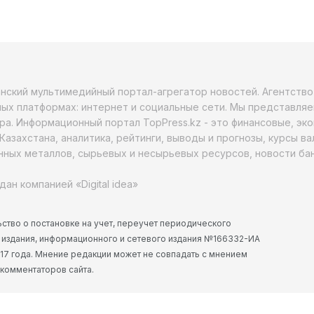
анский мультимедийный портал-агрегатор новостей. Агентств
ых платформах: интернет и социальные сети. Мы представляе
ра. Информационный портал TopPress.kz - это финансовые, эк
Казахстана, аналитика, рейтинги, выводы и прогнозы, курсы в
ных металлов, сырьевых и несырьевых ресурсов, новости бан
дан компанией «Digital idea»
ство о постановке на учет, переучет периодического
 издания, информационного и сетевого издания №166332-ИА
2017 года. Мнение редакции может не совпадать с мнением
 комментаторов сайта.