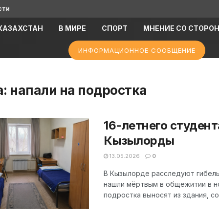
сти
КАЗАХСТАН
В МИРЕ
СПОРТ
МНЕНИЕ СО СТОРО
ИНФОРМАЦИОННОЕ СООБЩЕНИЕ
а:
напали на подростка
16-летнего студен
Кызылорды
13.05.2026
0
В Кызылорде расследуют гибель
нашли мёртвым в общежитии в но
подростка выносят из здания, со