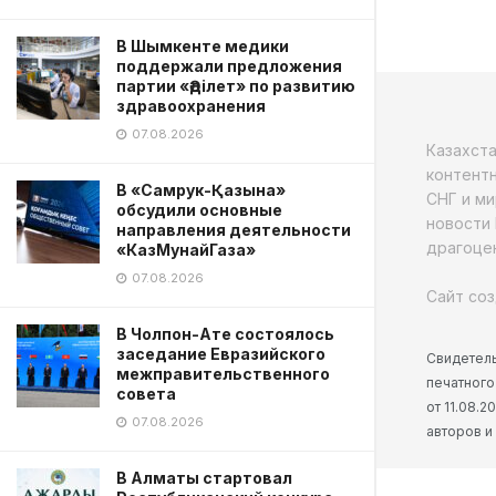
В Шымкенте медики
поддержали предложения
партии «Әділет» по развитию
здравоохранения
07.08.2026
Казахст
контентн
В «Самрук-Қазына»
СНГ и ми
обсудили основные
новости 
направления деятельности
драгоцен
«КазМунайГаза»
07.08.2026
Сайт соз
В Чолпон-Ате состоялось
заседание Евразийского
Свидетель
межправительственного
печатного
совета
от 11.08.
07.08.2026
авторов и
В Алматы стартовал