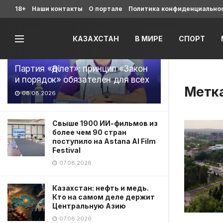
Последние
18+
Наши контакты
О портале
Политика конфиденциально
КАЗАХСТАН
В МИРЕ
СПОРТ
Партия «Әділет»: принцип «Закон
и порядок» обязателен для всех
Метк
08.08.2026
Свыше 1900 ИИ-фильмов из
более чем 90 стран
поступило на Astana AI Film
Festival
07.08.2026
Казахстан: нефть и медь.
Кто на самом деле держит
Центральную Азию
07.08.2026