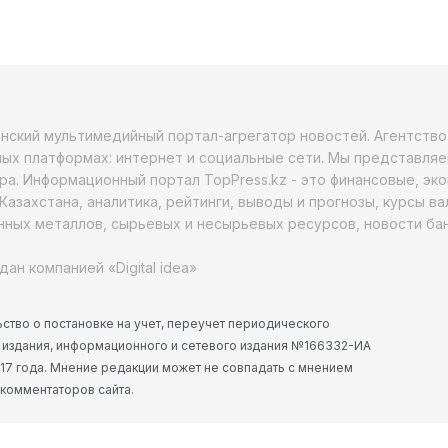
анский мультимедийный портал-агрегатор новостей. Агентств
ых платформах: интернет и социальные сети. Мы представляе
ра. Информационный портал TopPress.kz - это финансовые, эк
Казахстана, аналитика, рейтинги, выводы и прогнозы, курсы в
ных металлов, сырьевых и несырьевых ресурсов, новости бан
дан компанией «Digital idea»
ство о постановке на учет, переучет периодического
 издания, информационного и сетевого издания №166332-ИА
2017 года. Мнение редакции может не совпадать с мнением
 комментаторов сайта.