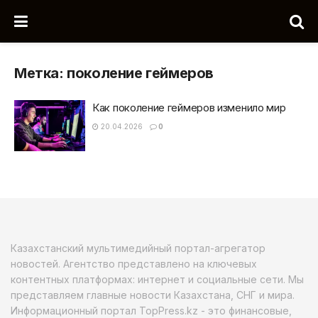
Метка:
поколение геймеров
Как поколение геймеров изменило мир
20.04.2026
0
Казахстанский мультимедийный портал-агрегатор
новостей. Агентство представлено на ключевых
контентных платформах: интернет и социальные сети. Мы
представляем главные новости Казахстана, СНГ и мира.
Информационный портал TopPress.kz - это финансовые,