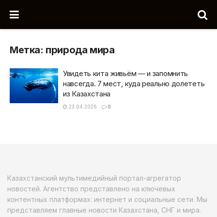
Метка:
природа мира
Увидеть кита живьём — и запомнить
навсегда. 7 мест, куда реально долететь
из Казахстана
23.04.2026
0
Казахстанский мультимедийный портал-агрегатор
новостей. Агентство представлено на ключевых
контентных платформах: интернет и социальные сети. Мы
представляем главные новости Казахстана, СНГ и мира.