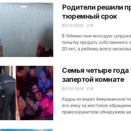
Родители решили пр
тюремный срок
27.07.2026
0
В Узбекистане молодую супруже
попытку продать собственного с
20 лет, а ребенку всего несколько
Семья четыре года 
запертой комнате
07.07.2026
0
Кадры из видео Американская по
его жену за жестокое обращени
правоохранители обнаружили шес