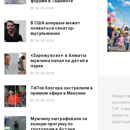
форуме в Ташкенте
06.08.2026
В США впервые может
появиться сенатор-
мусульманин
06.08.2026
«Зарежу всех»: в Алматы
мужчина напал на детей в
парке
06.08.2026
TikTok блогера застрелили в
прямом эфире в Мексике
Казахст
06.08.2026
контентн
СНГ и ми
новости 
Мужчину оштрафовали за
драгоцен
конную прогулку по
тротуарам в Астане