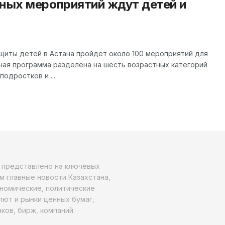
чных мероприятий ждут детей и
щиты детей в Астана пройдет около 100 мероприятий для
ная программа разделена на шесть возрастных категорий
одростков и ...
о представлено на ключевых
м главные новости Казахстана,
ономические, политические
алют и рынки ценных бумаг,
ков, бирж, компаний.