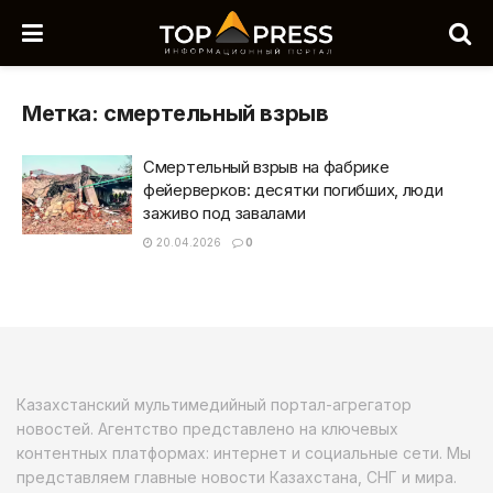
Метка:
смертельный взрыв
Смертельный взрыв на фабрике
фейерверков: десятки погибших, люди
заживо под завалами
20.04.2026
0
Казахстанский мультимедийный портал-агрегатор
новостей. Агентство представлено на ключевых
контентных платформах: интернет и социальные сети. Мы
представляем главные новости Казахстана, СНГ и мира.