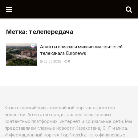
Метка:
телепередача
Алматы показали миллионам зрителей
телеканала Euronews
25.05.2026
0
Казахстанский мультимедийный портал-агрегатор
новостей. Агентство представлено на ключевых
контентных платформах: интернет и социальные сети. Мы
представляем главные новости Казахстана, СНГ и мира.
Информационный портал TopPress.kz - это финансовые,