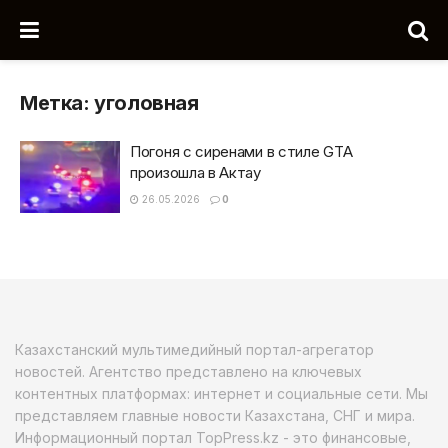
Метка:
уголовная
Погоня с сиренами в стиле GTA
произошла в Актау
26.05.2026
0
Казахстанский мультимедийный портал-агрегатор
новостей. Агентство представлено на ключевых
контентных платформах: интернет и социальные сети. Мы
представляем главные новости Казахстана, СНГ и мира.
Информационный портал TopPress.kz - это финансовые,