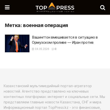
Метка:
военная операция
Вашингтон вмешивается в ситуацию в
Ормузском проливе — Иран против
04.05.2026
0
Казахстанский мультимедийный портал-агрегатор
новостей. Агентство представлено на ключевых
контентных платформах: интернет и социальные сети. Мы
представляем главные новости Казахстана, СНГ и мира.
Информационный портал TopPress.kz - это финансовые,