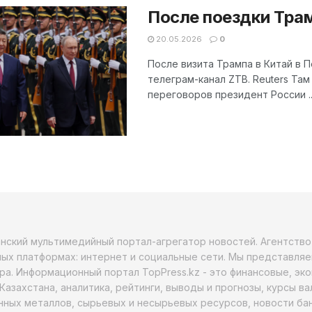
После поездки Тра
20.05.2026
0
После визита Трампа в Китай в П
телеграм-канал ZTB. Reuters Там
переговоров президент России ..
анский мультимедийный портал-агрегатор новостей. Агентств
ых платформах: интернет и социальные сети. Мы представляе
ра. Информационный портал TopPress.kz - это финансовые, эк
Казахстана, аналитика, рейтинги, выводы и прогнозы, курсы в
ных металлов, сырьевых и несырьевых ресурсов, новости бан