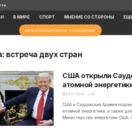
сти
АН
В МИРЕ
СПОРТ
МНЕНИЕ СО СТОРОНЫ
ЕЩ
ИНФОРМАЦИОННОЕ СООБЩЕНИЕ
а:
встреча двух стран
США открыли Саудо
атомной энергетик
23.07.2026
0
США и Саудовская Аравия подпи
атомной энергетики, а также док
Министерстве энергетики США, э