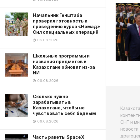
Начальник Генштаба
проверил готовность к
проведению курса «Номад»
Сил специальных операций
06.08.2026
Школьные программы и
названия предметов в
Казахстане обновят из-за
ИИ
06.08.2026
Сколько нужно
зарабатывать в
Казахстане, чтобы не
Казахст
чувствовать себя бедным
контентн
06.08.2026
СНГ и ми
новости 
драгоцен
Часть ракеты SpaceX