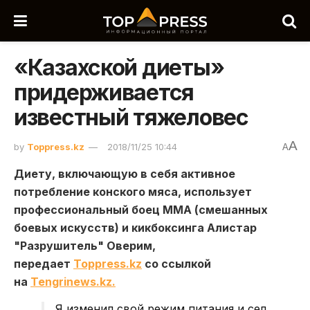
«Казахской диеты»
придерживается
известный тяжеловес
A
by
Toppress.kz
2018/11/25 10:44
A
Диету, включающую в себя активное
потребление конского мяса, использует
профессиональный боец MMA (смешанных
боевых искусств) и кикбоксинга Алистар
"Разрушитель" Оверим,
передает
Toppress.kz
со ссылкой
на
Tengrinews.kz.
Я изменил свой режим питания и сел