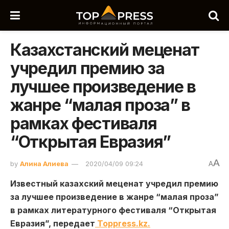
Казахстанский меценат
учредил премию за
лучшее произведение в
жанре “малая проза” в
рамках фестиваля
“Открытая Евразия”
A
by
Алина Алиева
2020/04/09 09:24
A
Известный казахский меценат учредил премию
за лучшее произведение в жанре “малая проза”
в рамках литературного фестиваля “Открытая
Евразия”, передает
Toppress.kz.