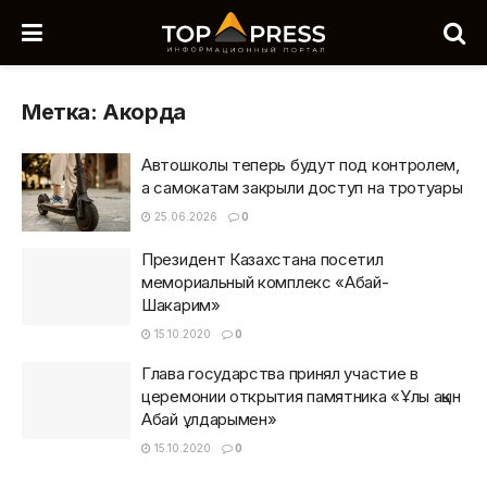
Метка:
Акорда
Автошколы теперь будут под контролем,
а самокатам закрыли доступ на тротуары
25.06.2026
0
Президент Казахстана посетил
мемориальный комплекс «Абай-
Шакарим»
15.10.2020
0
Глава государства принял участие в
церемонии открытия памятника «Ұлы ақын
Абай ұлдарымен»
15.10.2020
0