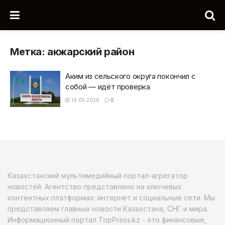
Метка:
акжарский район
Аким из сельского округа покончил с
собой — идёт проверка
19.05.2026
0
Казахстанский мультимедийный портал-агрегатор
новостей. Агентство представлено на ключевых
контентных платформах: интернет и социальные сети. Мы
представляем главные новости Казахстана, СНГ и мира.
Информационный портал TopPress.kz - это финансовые,