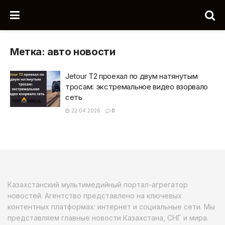
Метка:
авто новости
Jetour T2 проехал по двум натянутым
тросам: экстремальное видео взорвало
сеть
22.04.2026
0
Казахстанский мультимедийный портал-агрегатор
новостей. Агентство представлено на ключевых
контентных платформах: интернет и социальные сети. Мы
представляем главные новости Казахстана, СНГ и мира.