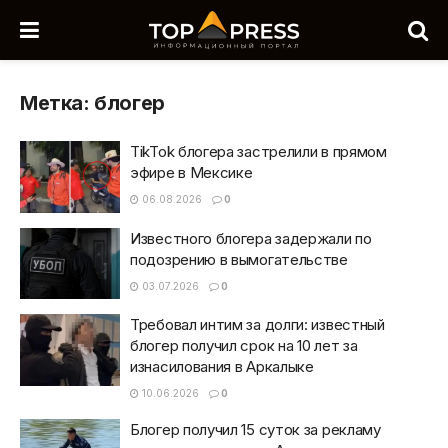
Метка:
блогер
TikTok блогера застрелили в прямом
эфире в Мексике
06.08.2026
0
Известного блогера задержали по
подозрению в вымогательстве
03.07.2026
0
Требовал интим за долги: известный
блогер получил срок на 10 лет за
изнасилования в Аркалыке
10.06.2026
0
Блогер получил 15 суток за рекламу