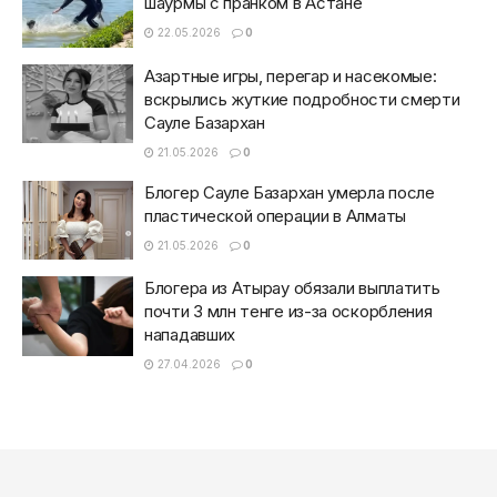
шаурмы с пранком в Астане
22.05.2026
0
Азартные игры, перегар и насекомые:
вскрылись жуткие подробности смерти
Сауле Базархан
21.05.2026
0
Блогер Сауле Базархан умерла после
пластической операции в Алматы
21.05.2026
0
Блогера из Атырау обязали выплатить
почти 3 млн тенге из-за оскорбления
нападавших
27.04.2026
0