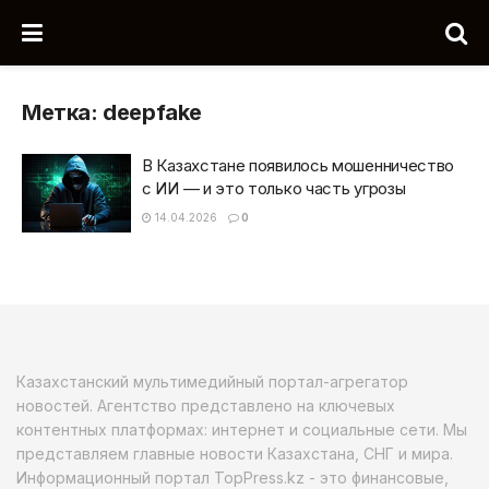
Метка:
deepfake
В Казахстане появилось мошенничество
с ИИ — и это только часть угрозы
14.04.2026
0
Казахстанский мультимедийный портал-агрегатор
новостей. Агентство представлено на ключевых
контентных платформах: интернет и социальные сети. Мы
представляем главные новости Казахстана, СНГ и мира.
Информационный портал TopPress.kz - это финансовые,