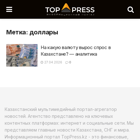
Метка:
доллары
На какую валюту вырос спрос в
Казахстане? — аналитика
27.04.2026
0
Казахстанский мультимедийный портал-агрегатор
новостей. Агентство представлено на ключевых
контентных платформах: интернет и социальные сети. Мы
представляем главные новости Казахстана, СНГ и мира.
Информационный портал TopPress.kz - это финансовые,