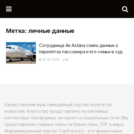
Метка:
личные данные
Сотрудница Air Astana слила данные о
перелётах пассажира и его семьи в суд
25.05.2026
0
Казахстанский мультимедийный портал-агрегатор
новостей. Агентство представлено на ключевых
контентных платформах: интернет и социальные сети. Мы
представляем главные новости Казахстана, СНГ и мира.
Информационный портал TopPress.kz - это финансовые,