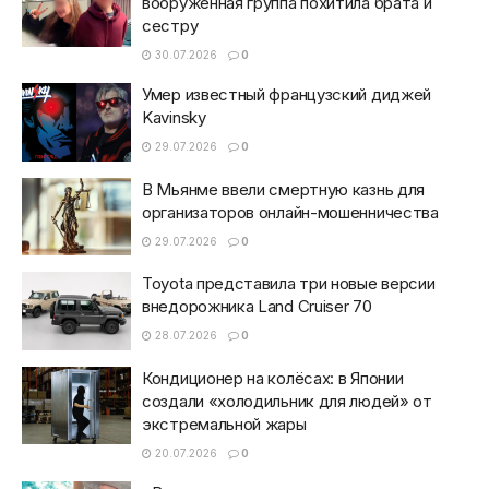
вооруженная группа похитила брата и
сестру
30.07.2026
0
Умер известный французский диджей
Kavinsky
29.07.2026
0
В Мьянме ввели смертную казнь для
организаторов онлайн-мошенничества
29.07.2026
0
Toyota представила три новые версии
внедорожника Land Cruiser 70
28.07.2026
0
Кондиционер на колёсах: в Японии
создали «холодильник для людей» от
экстремальной жары
20.07.2026
0