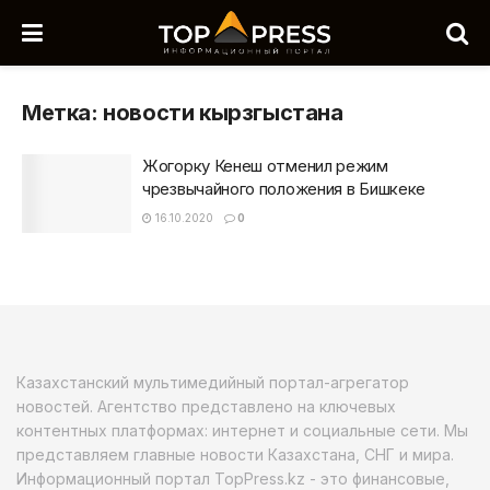
Метка:
новости кырзгыстана
Жогорку Кенеш отменил режим
чрезвычайного положения в Бишкеке
16.10.2020
0
Казахстанский мультимедийный портал-агрегатор
новостей. Агентство представлено на ключевых
контентных платформах: интернет и социальные сети. Мы
представляем главные новости Казахстана, СНГ и мира.
Информационный портал TopPress.kz - это финансовые,