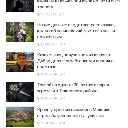
школьницы из Актюбинской области бьет
тревогу
14.07.2026
0
Новые данные: следствие рассказало,
как погиб полицейский, чьё тело нашли
сожжённым
26.06.2026
0
Казахстанец получил пожизненное в
Дубае дело с ограблением и версия о
подставе
22.04.2026
0
Толпой на одного: 20-летнего парня
зарезали в Талгарском районе
22.04.2026
0
Кровь у древних пирамид в Мексике
стрельба унесла жизнь туристки
21.04.2026
0