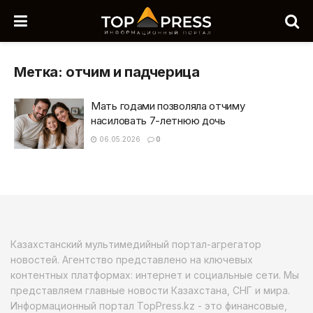
Метка:
отчим и падчерица
Мать годами позволяла отчиму
насиловать 7-летнюю дочь
06.05.2026
0
Казахстанский мультимедийный портал-агрегатор
новостей. Агентство представлено на ключевых
контентных платформах: интернет и социальные сети. Мы
представляем главные новости Казахстана, СНГ и мира.
Информационный портал TopPress.kz - это финансовые,