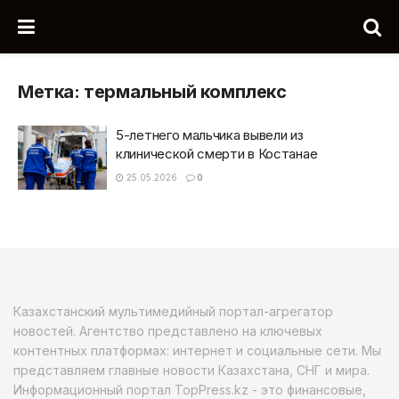
Метка:
термальный комплекс
5-летнего мальчика вывели из
клинической смерти в Костанае
25.05.2026
0
Казахстанский мультимедийный портал-агрегатор
новостей. Агентство представлено на ключевых
контентных платформах: интернет и социальные сети. Мы
представляем главные новости Казахстана, СНГ и мира.
Информационный портал TopPress.kz - это финансовые,