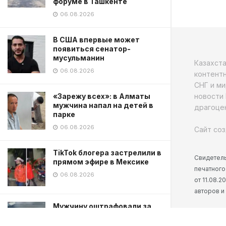
форуме в Ташкенте
06.08.2026
В США впервые может
появиться сенатор-
мусульманин
Казахст
06.08.2026
контентн
СНГ и ми
новости 
«Зарежу всех»: в Алматы
мужчина напал на детей в
драгоцен
парке
06.08.2026
Сайт соз
TikTok блогера застрелили в
Свидетель
прямом эфире в Мексике
печатного
06.08.2026
от 11.08.
авторов и
Мужчину оштрафовали за
конную прогулку по
тротуарам в Астане