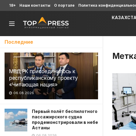
18+
Наши контакты
О портале
Политика конфиденциально
КАЗАХСТ
Последние
Метк
МВД РК присоединилось к
республиканскому проекту
«Читающая нация»
06.08.2026
Первый полёт беспилотного
пассажирского судна
продемонстрировали в небе
Астаны
06.08.2026