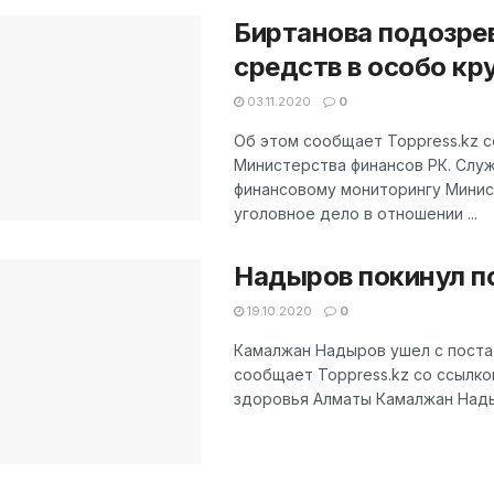
Биртанова подозре
средств в особо к
03.11.2020
0
Об этом сообщает Toppress.kz с
Министерства финансов РК. Слу
финансовому мониторингу Минис
уголовное дело в отношении ...
Надыров покинул п
19.10.2020
0
Камалжан Надыров ушел с поста
сообщает Toppress.kz со ссылко
здоровья Алматы Камалжан Надыр