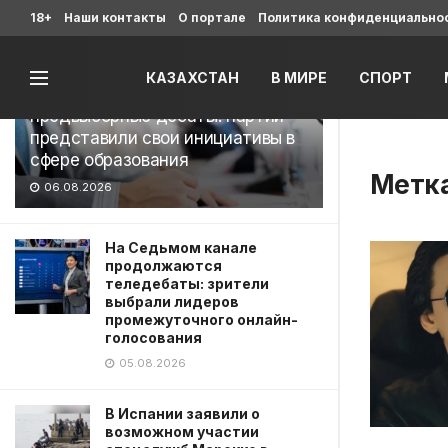
Последние
18+
Наши контакты
О портале
Политика конфиденциально
КАЗАХСТАН
В МИРЕ
СПОРТ
На Седьмом канале завершились
предвыборные дебаты: партии
представили свои инициативы в
сфере образования
Метк
06.08.2026
На Седьмом канале
продолжаются
теледебаты: зрители
выбрали лидеров
промежуточного онлайн-
голосования
05.08.2026
В Испании заявили о
возможном участии