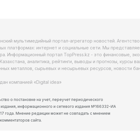
анский мультимедийный портал-агрегатор новостей. Агентств
ых платформах: интернет и социальные сети. Мы представляе
ра. Информационный портал TopPress.kz - это финансовые, эк
Казахстана, аналитика, рейтинги, выводы и прогнозы, курсы в
ных металлов, сырьевых и несырьевых ресурсов, новости бан
дан компанией «Digital idea»
ство о постановке на учет, переучет периодического
 издания, информационного и сетевого издания №166332-ИА
2017 года. Мнение редакции может не совпадать с мнением
 комментаторов сайта.