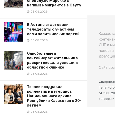
спецслужб Марокко в
наплыве мигрантов в Сеуту
05.08.2026
В Астане стартовали
теледебаты с участием
Казахст
семи политических партий
контентн
05.08.2026
СНГ и ми
новости 
Онкобольные в
драгоцен
контейнерах: жительница
раскритиковала условия в
областной клинике
Сайт соз
05.08.2026
Свидетель
Токаев поздравил
печатного
коллектив и ветеранов
от 11.08.
Национального архива
авторов и
Республики Казахстан с 20-
летием
05.08.2026