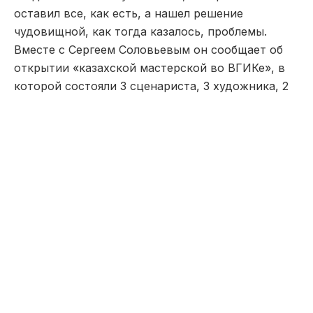
оставил все, как есть, а нашел решение
чудовищной, как тогда казалось, проблемы.
Вместе с Сергеем Соловьевым он сообщает об
открытии «казахской мастерской во ВГИКе», в
которой состояли 3 сценариста, 3 художника, 2
оператора и 7 режиссёров. Среди режиссёров,
работавших вместе с Соловьевым были: Мурат
Альпиев, Абай Карпыков, Талгат Теменов, Ардак
Амиркулов, Рашид Нугманов, Амир Каракулов. И
уже в 1988 году вышли три короткометражных
фильма, которые сразу же отнесли к «новой
волне» — это «Шильде» (Дарежан Омирбаев),
«Трое» (Бахыт Килибаев и Александр Баранов),
«Место на серой треуголке» (Ермек Шинарбаев).
Расцветом же казахской «новой волны»
считаются 90-е годы, в которые во французском