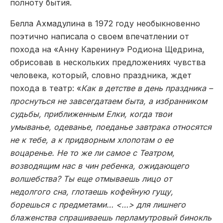
полноту бытия.
Белла Ахмадулина в 1972 году необыкновенно
поэтично написала о своем впечатлении от
похода на «Анну Каренину» Родиона Щедрина,
обрисовав в нескольких предложениях чувства
человека, который, словно праздника, ждет
похода в театр: «
Как в детстве в день праздника –
проснуться не завсегдатаем быта, а избранником
судьбы, приближенным Елки, когда твои
умыванье, одеванье, поеданье завтрака относятся
не к тебе, а к придворным хлопотам о ее
воцаренье. Не то же ли самое с Театром,
возводящим нас в чин ребенка, ожидающего
волшебства? Ты еще отмываешь лицо от
недолгого сна, глотаешь кофейную гущу,
борешься с предметами… <…> для лишнего
блаженства спрашиваешь перламутровый бинокль