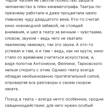
Чарли Чаплин не смогли полностью забрать
человечество в плен кинематографа. Театры по-
прежнему работали и даже процветали назло
главному чуду двадцатого века. Кто-то считал
кино новомодной забавой, не стоящей
внимания, и шел в театр за вечным – чувствами,
словом, звуком – ведь чего не хватало
«великому немому», так это звука. А кто-то
успевал и там, и и там – ведь, как ни крути, кино
стало со временем считаться искусством, и,
видя полотна Антониони, Феллини, Тарковского
нельзя спорить с этим. Однако театр всегда
обладал необыкновенно притягательной силой,
опровергая все разговоры о своем скором
закате.
Поход в театр – всегда нечто особенное, сродни
священнодействию: для него нужен особый