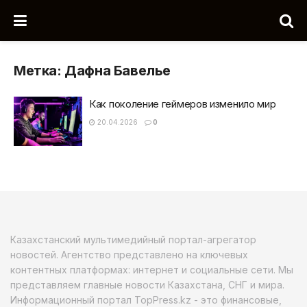
Метка:
Дафна Бавелье
Как поколение геймеров изменило мир
20.04.2026
0
Казахстанский мультимедийный портал-агрегатор
новостей. Агентство представлено на ключевых
контентных платформах: интернет и социальные сети. Мы
представляем главные новости Казахстана, СНГ и мира.
Информационный портал TopPress.kz - это финансовые,