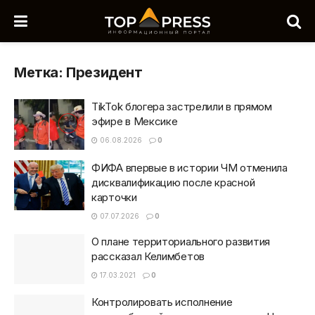
Метка:
Президент
TikTok блогера застрелили в прямом
эфире в Мексике
06.08.2026
0
ФИФА впервые в истории ЧМ отменила
дисквалификацию после красной
карточки
07.07.2026
0
О плане территориального развития
рассказал Келимбетов
17.03.2021
0
Контролировать исполнение