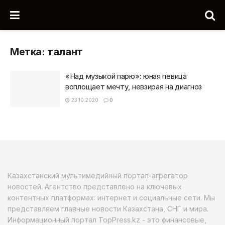
Метка:
талант
«Над музыкой парю»: юная певица
воплощает мечту, невзирая на диагноз
23.10.2020
0
Казахстанский мультимедийный портал-агрегатор
новостей. Агентство представлено на ключевых
контентных платформах: интернет и социальные сети. Мы
представляем главные новости Казахстана, СНГ и мира.
Информационный портал TopPress.kz - это финансовые,