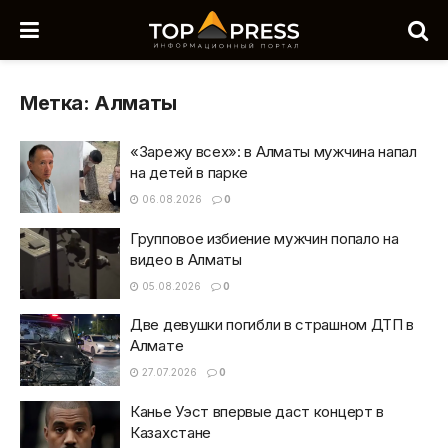
Метка:
Алматы
«Зарежу всех»: в Алматы мужчина напал
на детей в парке
06.08.2026
0
Групповое избиение мужчин попало на
видео в Алматы
05.08.2026
0
Две девушки погибли в страшном ДТП в
Алмате
27.07.2026
0
Канье Уэст впервые даст концерт в
Казахстане