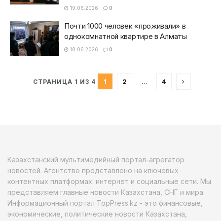
19.06.2026
0
Почти 1000 человек «проживали» в
однокомнатной квартире в Алматы
18.06.2026
0
1
2
…
4
СТРАНИЦА 1 ИЗ 4
Казахстанский мультимедийный портал-агрегатор
новостей. Агентство представлено на ключевых
контентных платформах: интернет и социальные сети. Мы
представляем главные новости Казахстана, СНГ и мира.
Информационный портал TopPress.kz - это финансовые,
экономические, политические новости Казахстана,