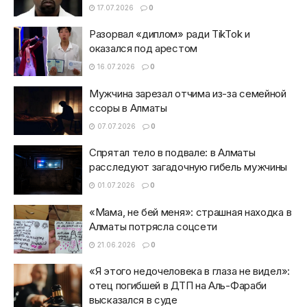
17.07.2026
0
Разорвал «диплом» ради TikTok и
оказался под арестом
16.07.2026
0
Мужчина зарезал отчима из-за семейной
ссоры в Алматы
07.07.2026
0
Спрятал тело в подвале: в Алматы
расследуют загадочную гибель мужчины
01.07.2026
0
«Мама, не бей меня»: страшная находка в
Алматы потрясла соцсети
21.06.2026
0
«Я этого недочеловека в глаза не видел»:
отец погибшей в ДТП на Аль-Фараби
высказался в суде