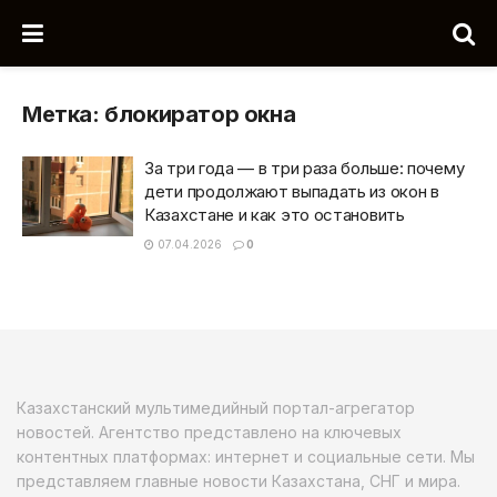
Метка:
блокиратор окна
За три года — в три раза больше: почему
дети продолжают выпадать из окон в
Казахстане и как это остановить
07.04.2026
0
Казахстанский мультимедийный портал-агрегатор
новостей. Агентство представлено на ключевых
контентных платформах: интернет и социальные сети. Мы
представляем главные новости Казахстана, СНГ и мира.