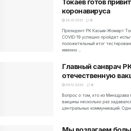
Токаев готов приви
коронавируса
26.01.2021
0
Президент РК Касым-Жомарт Ток
COVID-19 успешно пройдет испыт
положительный итог тестировани
именно ...
Главный санврач РК
отечественную вак
09.12.2020
0
Вопрос о том, кто из Минздрава
вакцины несколько раз задавалс
центральных коммуникаций. Одноз
Мы возлагаем боль