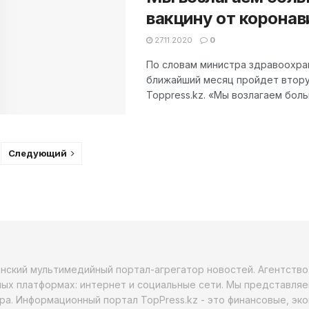
вакцину от корона
27.11.2020
0
По словам министра здравоохран
ближайший месяц пройдет втору
Toppress.kz. «Мы возлагаем боль
Следующий
анский мультимедийный портал-агрегатор новостей. Агентств
ых платформах: интернет и социальные сети. Мы представляе
ра. Информационный портал TopPress.kz - это финансовые, эк