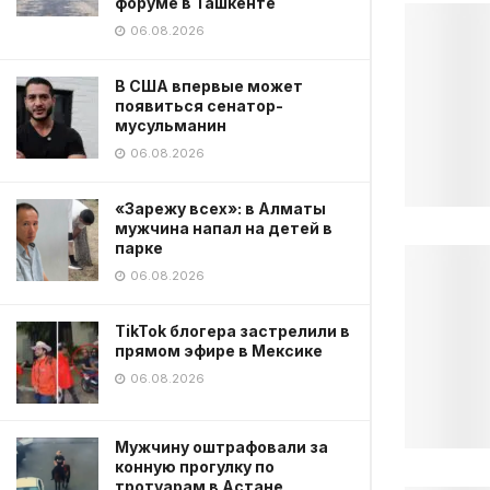
форуме в Ташкенте
06.08.2026
В США впервые может
появиться сенатор-
мусульманин
06.08.2026
«Зарежу всех»: в Алматы
мужчина напал на детей в
парке
06.08.2026
TikTok блогера застрелили в
прямом эфире в Мексике
06.08.2026
Мужчину оштрафовали за
конную прогулку по
тротуарам в Астане