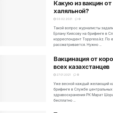
Какую из вакцин от
халяльной?
03.02.2021
0
Такой вопрос журналисты задал
Ерлану Киясову на брифинге в 
корреспондент Toppress.kz. По е
рассматривается. Нужно ...
Вакцинация от кор
всех казахстанцев
27.01.2021
0
Уже весной каждый желающий ка
брифинге в Службе центральных
здравоохранения РК Марат Шора
бесплатно ...