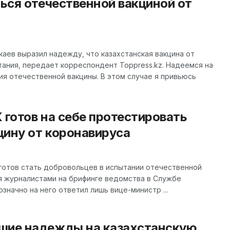
ться отечественной вакциной от
аев выразил надежду, что казахстанская вакцина от
ания, передает корреспондент Toppress.kz. Надеемся на
я отечественной вакцины. В этом случае я привьюсь
 готов на себе протестировать
цину от коронавируса
 готов стать добровольцев в испытании отечественной
я журналистами на брифинге ведомства в Службе
начно на него ответил лишь вице-министр ...
шие надежды на казахстанскую