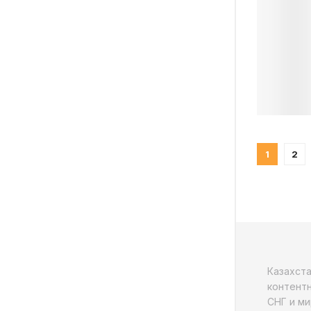
1
2
Казахст
контентн
СНГ и ми