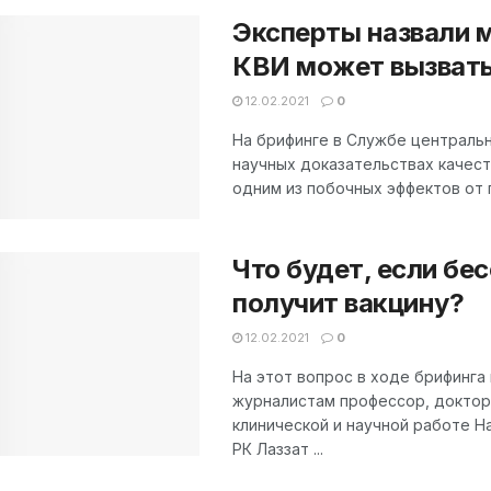
Эксперты назвали м
КВИ может вызвать
12.02.2021
0
На брифинге в Службе централь
научных доказательствах качеств
одним из побочных эффектов от п
Что будет, если б
получит вакцину?
12.02.2021
0
На этот вопрос в ходе брифинга
журналистам профессор, доктор
клинической и научной работе Н
РК Лаззат ...