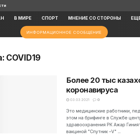
сти
АН
В МИРЕ
СПОРТ
МНЕНИЕ СО СТОРОНЫ
ЕЩ
ИНФОРМАЦИОННОЕ СООБЩЕНИЕ
а:
COVID19
Более 20 тыс казах
коронавируса
03.03.2021
0
Это медицинские работники, пед
этом на брифинге в Службе цен
здравоохранения РК Ажар Гиният
вакциной "Спутник –V" ...