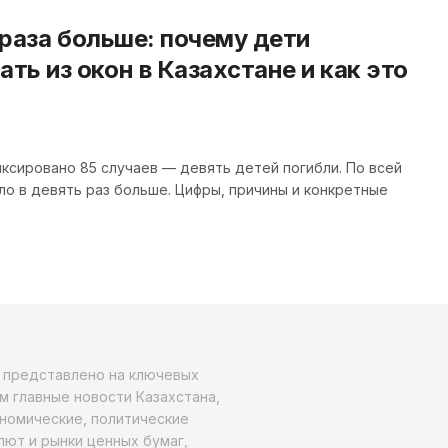
 раза больше: почему дети
ь из окон в Казахстане и как это
иксировано 85 случаев — девять детей погибли. По всей
ло в девять раз больше. Цифры, причины и конкретные
о представлено на ключевых
м главные новости Казахстана,
ономические, политические
алют и рынки ценных бумаг,