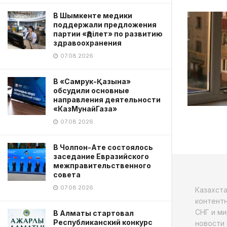
В Шымкенте медики
поддержали предложения
партии «Әділет» по развитию
здравоохранения
07.08.2026
В «Самрук-Қазына»
обсудили основные
направления деятельности
«КазМунайГаза»
07.08.2026
В Чолпон-Ате состоялось
заседание Евразийского
межправительственного
совета
07.08.2026
Казахст
контентн
СНГ и ми
В Алматы стартовал
Республиканский конкурс
новости 