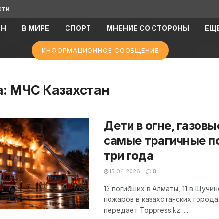
сти
АН
В МИРЕ
СПОРТ
МНЕНИЕ СО СТОРОНЫ
ЕЩ
ИНФОРМАЦИОННОЕ СООБЩЕНИЕ
а:
МЧС Казахстан
Дети в огне, газов
самые трагичные п
три года
15.04.2026
0
13 погибших в Алматы, 11 в Щучи
пожаров в казахстанских города
передает Toppress.kz. ...