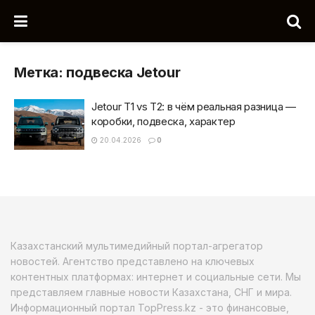
Метка:
подвеска Jetour
Jetour T1 vs T2: в чём реальная разница —
коробки, подвеска, характер
20.04.2026
0
Казахстанский мультимедийный портал-агрегатор
новостей. Агентство представлено на ключевых
контентных платформах: интернет и социальные сети. Мы
представляем главные новости Казахстана, СНГ и мира.
Информационный портал TopPress.kz - это финансовые,