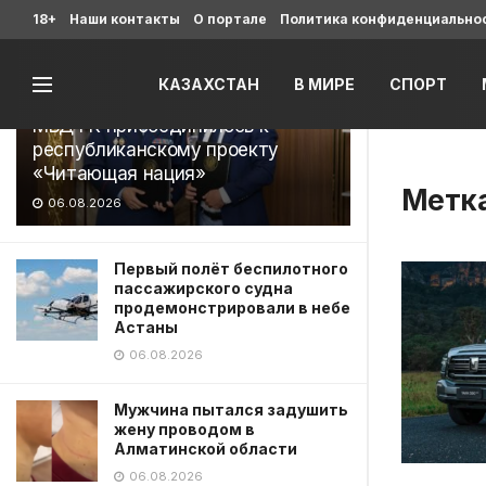
Последние
18+
Наши контакты
О портале
Политика конфиденциально
КАЗАХСТАН
В МИРЕ
СПОРТ
МВД РК присоединилось к
республиканскому проекту
«Читающая нация»
Метк
06.08.2026
Первый полёт беспилотного
пассажирского судна
продемонстрировали в небе
Астаны
06.08.2026
Мужчина пытался задушить
жену проводом в
Алматинской области
06.08.2026