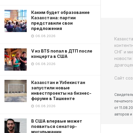
Каким будет образование
Казахстана: партии
представили свои
предложения
06.08.2026
Казахст
контентн
V из BTS попал в ДТП после
СНГ и ми
концерта в США
новости 
06.08.2026
драгоцен
Сайт соз
Казахстан и Узбекистан
запустили новые
инвестпроекты на бизнес-
Свидетель
форуме в Ташкенте
печатного
06.08.2026
от 11.08.
авторов и
В США впервые может
появиться сенатор-
мусульманин