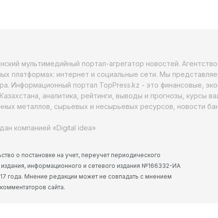
анский мультимедийный портал-агрегатор новостей. Агентств
ых платформах: интернет и социальные сети. Мы представляе
ра. Информационный портал TopPress.kz - это финансовые, эк
Казахстана, аналитика, рейтинги, выводы и прогнозы, курсы в
ных металлов, сырьевых и несырьевых ресурсов, новости бан
дан компанией «Digital idea»
ство о постановке на учет, переучет периодического
 издания, информационного и сетевого издания №166332-ИА
2017 года. Мнение редакции может не совпадать с мнением
 комментаторов сайта.