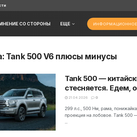
сти
МНЕНИЕ СО СТОРОНЫ
ЕЩЕ
ИНФОРМАЦИОННОЕ
а:
Tank 500 V6 плюсы минусы
Tank 500 — китайски
стесняется. Едем, 
21.04.2026
0
299 л.с., 500 Нм, рама, понижай
проекция на лобовое. Tank 500 
...